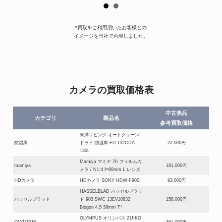
*買取をご利用頂いたお客様との
イメージを当社で再現しました。
カメラの買取価格表
中古美品
カテゴリ
製品名
参考買取価格
東洋リビング オートクリーン
防湿庫
ドライ 防湿庫 ED-132CDA
22,000円
130L
Mamiya マミヤ 7II フィルムカ
mamiya
181,000円
メラ / N1:4 f=80mm L レンズ
HDカメラ
HDカメラ SONY HDW-F900
93,000円
HASSELBLAD ハッセルブラッ
ハッセルブラッド
ド 903 SWC 13EV10832
158,000円
Biogon 4.5 38mm T*
OLYMPUS オリンパス ZUIKO