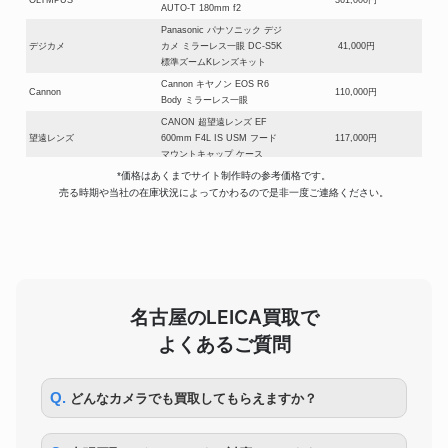
OLYMPUS
361,000円
AUTO-T 180mm f2
Panasonic パナソニック デジ
デジカメ
カメ ミラーレス一眼 DC-S5K
41,000円
標準ズームKレンズキット
Cannon キヤノン EOS R6
Cannon
110,000円
Body ミラーレス一眼
CANON 超望遠レンズ EF
望遠レンズ
600mm F4L IS USM フード
117,000円
マウントキャップ ケース
*価格はあくまでサイト制作時の参考価格です。
トプコン TOPCON 自動追尾
測量機器
売る時期や当社の在庫状況によってかわるので是非一度ご連絡ください。
式トータルステーション GTシ
380,000円
リーズ GT-1005
ライカ Leica M8/SF
LEICA
240/SUMMILUX-M 1.4
247,000円
35mm/ELMARIT-M 2.8 28mm
BORG 125 D=125mm
F=800mm F=6.4 ED
名古屋のLEICA買取で
望遠鏡
APOCHROMAT ボーグ125 屈
101,000円
折望遠鏡 TELE VUE 7mm
よくあるご質問
NAGLER ASTRO 7×50 8°
Nikon AF-S NIKKOR 500mm
Nikon
191,000円
F4G ED VR
Q. どんなカメラでも買取してもらえますか？
Contax コンタックス
Contaflex コンタフレックス
コンタックス
167,000円
TLR Sonnar (8.5cm) 85mm付