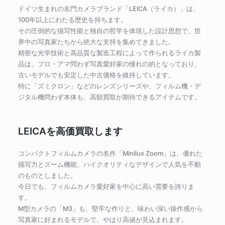
ドイツ生まれの名門カメラブランド「LEICA（ライカ）」は、
100年以上にわたる歴史を持ちます。
その圧倒的な描写性能と独自の哲学を体現した設計思想で、世
界中の写真家たちから絶大な支持を集めてきました。
精密な光学技術と高品質な製造工程によって作られるライカ製
品は、プロ・アマ問わず写真愛好家の憧れの的となっており、
古いモデルでも安定した中古価格を維持しています。
特に「ズミクロン」などのレンズシリーズや、フィルム機・デ
ジタル機問わず本体も、高額買取が期待できるアイテムです。
LEICAを高価買取します
コンパクトフィルムカメラの名作「Minilux Zoom」は、優れた
描写力とズーム機能、ハイクオリティなデザインで人気を不動
のものとしました。
今日でも、フィルムカメラ愛好家を中心に高い需要を誇りま
す。
M型カメラの「M3」も、堅牢な作りと、味わい深い操作感から
写真家に好まれるモデルで、やはり高値が見込まれます。