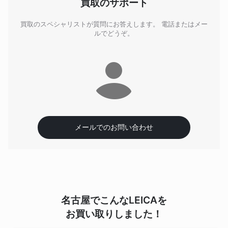
買取のサポート
LEICA
Leica Q2
LEICA
Leica Q2 Monochrom
買取のスペシャリストが質問にお答えします。 電話またはメー
ルでどうぞ。
LEICA
Leica Q3
LEICA
Leica SL2
LEICA
Leica SL2-S
LEICA
Leica CL
LEICA
Leica TL2
メールでのお問い合わせ
Leica M Monochrome Typ
LEICA
246
LEICA
Leica M10 Monochrom
名古屋でこんなLEICAを
お買い取りしました！