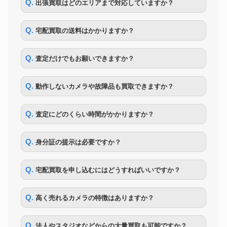
Q. 出張買取はどのエリアまで対応していますか？
二眼レフ
Zunow ズノー ペンタフレック
ズノー
347,000円
ス +10cm F2.0
Q. 宅配買取の送料はかかりますか？
OLYMPUS オリンパス
生物顕微鏡
BX51TF システム生物顕微鏡
117,000円
対物レンズ
Q. 査定だけでもお願いできますか？
大量まとめて デジタルカメラ
Canon・SONY・Nikon・
大量のカメラ
290,000円
CASIO・OLYMPUS・
Q. 動作しないカメラや故障品も買取できますか？
Panasonic・FUJIFILMなど
SONY α7RⅤ ILCE-7RM5 ソ
SONY
170,000円
ニー
Q. 査定にどのくらい時間がかかりますか？
PENTAX ペンタックス 中判デ
一眼レフ
153,000円
ジタル一眼レフカメラ 645Z
Q. 身分証の提示は必要ですか？
Q. 宅配買取を申し込むにはどうすればいいですか？
Q. 高く売れるカメラの特徴はありますか？
Q. 法人やスタジオなどからの大量買取も可能ですか？