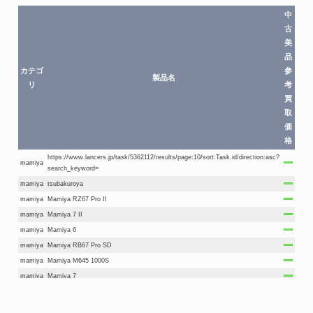
中
古
美
品
カテゴ
参
製品名
リ
考
買
取
価
格
https://www.lancers.jp/task/5362112/results/page:10/sort:Task.id/direction:asc?
mamiya
search_keyword=
mamiya
tsubakuroya
mamiya
Mamiya RZ67 Pro II
mamiya
Mamiya 7 II
mamiya
Mamiya 6
mamiya
Mamiya RB67 Pro SD
mamiya
Mamiya M645 1000S
mamiya
Mamiya 7
mamiya
Mamiya RZ67 Pro
mamiya
Mamiya RB67 Pro S