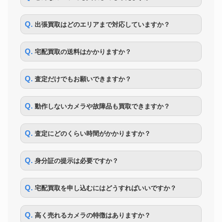
Contax コンタックス
Contaflex コンタフレックス
コンタックス
167,000円
TLR Sonnar (8.5cm) 85mm付
Q. 出張買取はどのエリアまで対応していますか？
二眼レフ
Zunow ズノー ペンタフレック
ズノー
347,000円
ス +10cm F2.0
Q. 宅配買取の送料はかかりますか？
OLYMPUS オリンパス
生物顕微鏡
BX51TF システム生物顕微鏡
117,000円
対物レンズ
Q. 査定だけでもお願いできますか？
大量まとめて デジタルカメラ
Canon・SONY・Nikon・
大量のカメラ
290,000円
CASIO・OLYMPUS・
Q. 動作しないカメラや故障品も買取できますか？
Panasonic・FUJIFILMなど
SONY α7RⅤ ILCE-7RM5 ソ
SONY
170,000円
ニー
Q. 査定にどのくらい時間がかかりますか？
PENTAX ペンタックス 中判デ
一眼レフ
153,000円
ジタル一眼レフカメラ 645Z
Q. 身分証の提示は必要ですか？
Q. 宅配買取を申し込むにはどうすればいいですか？
Q. 高く売れるカメラの特徴はありますか？