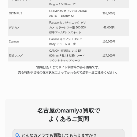
Biogon 4.5 38mm T*
OLYMPUS オリンパス ZUIKO
OLYMPUS
361,000円
AUTO-T 180mm f2
Panasonic パナソニック デジ
デジカメ
カメ ミラーレス一眼 DC-S5K
41,000円
標準ズームKレンズキット
Cannon キヤノン EOS R6
Cannon
110,000円
Body ミラーレス一眼
CANON 超望遠レンズ EF
望遠レンズ
600mm F4L IS USM フード
117,000円
マウントキャップ ケース
*価格はあくまでサイト制作時の参考価格です。
トプコン TOPCON 自動追尾
測量機器
売る時期や当社の在庫状況によってかわるので是非一度ご連絡ください。
式トータルステーション GTシ
380,000円
リーズ GT-1005
ライカ Leica M8/SF
LEICA
240/SUMMILUX-M 1.4
247,000円
35mm/ELMARIT-M 2.8 28mm
BORG 125 D=125mm
F=800mm F=6.4 ED
名古屋のmamiya買取で
望遠鏡
APOCHROMAT ボーグ125 屈
101,000円
折望遠鏡 TELE VUE 7mm
よくあるご質問
NAGLER ASTRO 7×50 8°
Nikon AF-S NIKKOR 500mm
Nikon
191,000円
F4G ED VR
Q. どんなカメラでも買取してもらえますか？