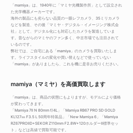
「mamiya」は、1940年に「マミヤ光機製作所」として設立され
た光学機器メーカーです。
海外の製品にも劣らない品質の一眼レフカメラ、35ミリカメラ
などを製造、その後「マミヤ・デジタル・イメージング株式会
社」として、デジタル化にも対応したカメラを製造していま
す。昔ながらのマミヤのファン多く、中古市場でも注目されて
いるのです。
弊社では、ご自宅にある「mamiya」のカメラを買取いたしま
す。ライフスタイルの変化や買い替えなどで使っていない
「mamiya」がありましたら、これを機に是非お売りください。
mamiya（マミヤ）を高価買取します
「mamiya」は、商品の状態にもよりますが、モデルにより価格
が変わってきます。
「Mamiya 7Ⅱ N 80mm f/4L」「Mamiya RB67 PRO SD GOLD
KL127㎜ F3.5 L 50周年特装品」「New Mamiya 6」「Mamiya
RZ67PROⅡD+SEKOR Z110mm F2.8W+120ホルダーⅡ標準セッ
ト」などは高値で買取可能です。