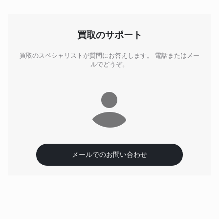
mamiya
Mamiya C330 Professional S
mamiya
Mamiya C220 Professional
mamiya
Mamiya C330f Professional
買取のサポート
mamiya
Mamiya M645 Super
mamiya
Mamiya M645 Pro TL
買取のスペシャリストが質問にお答えします。 電話またはメー
mamiya
Mamiya Universal Press
ルでどうぞ。
mamiya
Mamiya Press Super 23
mamiya
Mamiya Sekor Z 110mm F2.8 W
mamiya
Mamiya Sekor C 65mm F4.5
mamiya
Mamiya Sekor C 90mm F3.5
mamiya
Mamiya Sekor C 180mm F4.5
mamiya
Mamiya Sekor Z 50mm F4.5 W
メールでのお問い合わせ