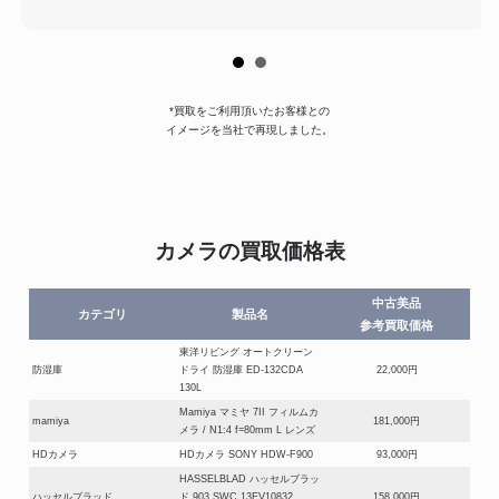
*買取をご利用頂いたお客様との
イメージを当社で再現しました。
カメラの買取価格表
中古美品
カテゴリ
製品名
参考買取価格
東洋リビング オートクリーン
防湿庫
ドライ 防湿庫 ED-132CDA
22,000円
130L
Mamiya マミヤ 7II フィルムカ
mamiya
181,000円
メラ / N1:4 f=80mm L レンズ
HDカメラ
HDカメラ SONY HDW-F900
93,000円
HASSELBLAD ハッセルブラッ
ハッセルブラッド
ド 903 SWC 13EV10832
158,000円